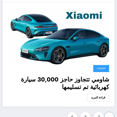
XIAOMI
شاومي تتجاوز حاجز 30,000 سيارة
كهربائية تم تسليمها
قراءة المزيد
تعدد
…
9
2
1