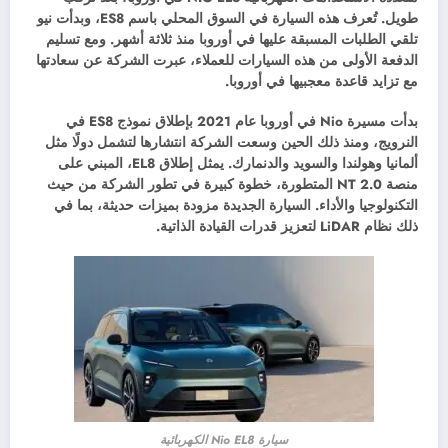
طويل. تُعرف هذه السيارة في السوق المحلي باسم ES8، وبدأت نيو
تلقي الطلبات المسبقة عليها في أوروبا منذ ثلاثة أشهر. ومع تسليم
الدفعة الأولى من هذه السيارات للعملاء، عبرت الشركة عن سعادتها
مع تزايد قاعدة معجبيها في أوروبا.
بدأت مسيرة Nio في أوروبا عام 2021 بإطلاق نموذج ES8 في
النرويج، ومنذ ذلك الحين وسعت الشركة انتشارها لتشمل دولًا مثل
ألمانيا وهولندا والسويد والدنمارك. يمثل إطلاق EL8، المبني على
منصة NT 2.0 المتطورة، خطوة كبيرة في تطور الشركة من حيث
التكنولوجيا والأداء. السيارة الجديدة مزودة بميزات حديثة، بما في
ذلك نظام LiDAR لتعزيز قدرات القيادة الذاتية.
سيارة Nio EL8 الكهربائية