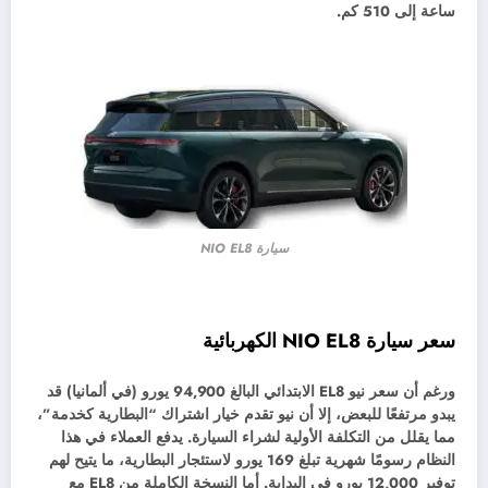
ساعة إلى 510 كم.
سيارة NIO EL8
سعر سيارة NIO EL8 الكهربائية
ورغم أن سعر نيو EL8 الابتدائي البالغ 94,900 يورو (في ألمانيا) قد
يبدو مرتفعًا للبعض، إلا أن نيو تقدم خيار اشتراك “البطارية كخدمة”،
مما يقلل من التكلفة الأولية لشراء السيارة. يدفع العملاء في هذا
النظام رسومًا شهرية تبلغ 169 يورو لاستئجار البطارية، ما يتيح لهم
توفير 12,000 يورو في البداية. أما النسخة الكاملة من EL8 مع