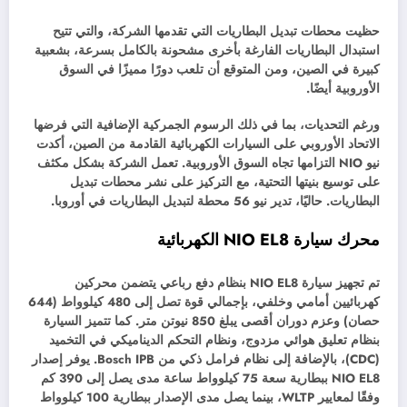
حظيت محطات تبديل البطاريات التي تقدمها الشركة، والتي تتيح
استبدال البطاريات الفارغة بأخرى مشحونة بالكامل بسرعة، بشعبية
كبيرة في الصين، ومن المتوقع أن تلعب دورًا مميزًا في السوق
الأوروبية أيضًا.
ورغم التحديات، بما في ذلك الرسوم الجمركية الإضافية التي فرضها
الاتحاد الأوروبي على السيارات الكهربائية القادمة من الصين، أكدت
نيو NIO التزامها تجاه السوق الأوروبية. تعمل الشركة بشكل مكثف
على توسيع بنيتها التحتية، مع التركيز على نشر محطات تبديل
البطاريات. حاليًا، تدير نيو 56 محطة لتبديل البطاريات في أوروبا.
محرك سيارة NIO EL8 الكهربائية
تم تجهيز سيارة NIO EL8 بنظام دفع رباعي يتضمن محركين
كهربائيين أمامي وخلفي، بإجمالي قوة تصل إلى 480 كيلوواط (644
حصان) وعزم دوران أقصى يبلغ 850 نيوتن متر. كما تتميز السيارة
بنظام تعليق هوائي مزدوج، ونظام التحكم الديناميكي في التخميد
(CDC)، بالإضافة إلى نظام فرامل ذكي من Bosch IPB. يوفر إصدار
NIO EL8 ببطارية سعة 75 كيلوواط ساعة مدى يصل إلى 390 كم
وفقًا لمعايير WLTP، بينما يصل مدى الإصدار ببطارية 100 كيلوواط