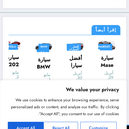
إقرأ أيضاً
BMW
MASERATI
أفضل
BMW
السيارات
MINI
سيارات
سيارات
الدفع
سيارة
سيارة
أفضل
الرباعي
سيارات
سيارات
سيارة
ألمانية
سيارات
سيارات
ميني
Mase
سيارا
BMW
ألمانية
معلومات
ايس
rati
ت
أبريل
أبريل
i5
أبريل
مايو
27,
29,
30,
مان
Gran
الدفع
1,
eDriv
2024
2024
2024
2024
MINI
Cabri
الرباع
tarek
tarek
e 40
tarek
We value your privacy
tarek
Acem
o
ي
Touri
We use cookies to enhance your browsing experience, serve
an
Folgo
SUV
ng
personalized ads or content, and analyze our traffic. By clicking
الكهرب
re
الكهرب
202
"Accept All", you consent to our use of cookies.
ائية
الكهرب
ائية
4
الموا
ائية
202
الكهرب
Accept All
Reject All
Customize