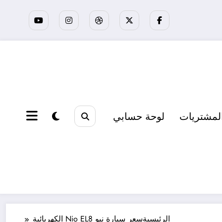
لمشتريات
لوحة حسابي
الرئيسية
سعر سيارة نيو Nio EL8 الكهربائية