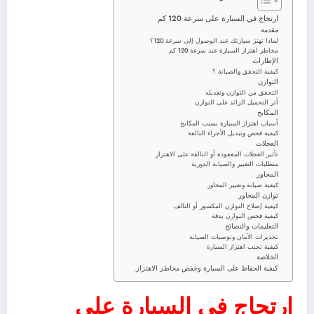
ارتجاج في السيارة على سرعة 120 كم
مقدمة
لماذا تهتز سيارتك عند الوصول إلى سرعة 120؟
مخاطر اهتزاز السيارة عند سرعة 120 كم
الإطارات
كيفية التحقق والصيانة ؟
التوازن
التحقق من التوازن وتعديله
أثر التحميل الزائد على التوازن
المكابح
أسباب اهتزاز السيارة بسبب المكابح
كيفية فحص وتبديل الأجزاء التالفة
العجلات
تأثير العجلات المفقودة أو التالفة على الاهتزاز
متطلبات التغيير والصيانة الدورية
المحاور
كيفية صيانة وتغيير المحاور
توازن المحاور
كيفية إصلاح التوازن المكسور أو التالف
كيفية فحص التوازن بدقة
التعليمات والنصائح
تحذيرات الأمان وتوصيات الصيانة
كيفية تجنب اهتزاز السيارة
الخلاصة
كيفية الحفاظ على السيارة وخفض مخاطر الاهتزاز.
ارتجاج في السيارة على