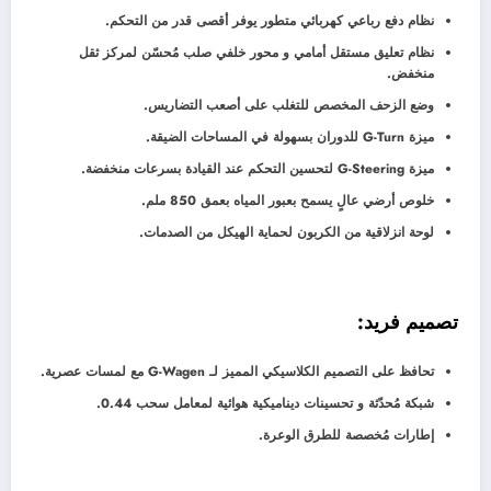
نظام دفع رباعي كهربائي متطور يوفر أقصى قدر من التحكم.
نظام تعليق مستقل أمامي و محور خلفي صلب مُحسّن لمركز ثقل
منخفض.
وضع الزحف المخصص للتغلب على أصعب التضاريس.
ميزة G-Turn للدوران بسهولة في المساحات الضيقة.
ميزة G-Steering لتحسين التحكم عند القيادة بسرعات منخفضة.
خلوص أرضي عالٍ يسمح بعبور المياه بعمق 850 ملم.
لوحة انزلاقية من الكربون لحماية الهيكل من الصدمات.
تصميم فريد:
تحافظ على التصميم الكلاسيكي المميز لـ G-Wagen مع لمسات عصرية.
شبكة مُحدّثة و تحسينات ديناميكية هوائية لمعامل سحب 0.44.
إطارات مُخصصة للطرق الوعرة.