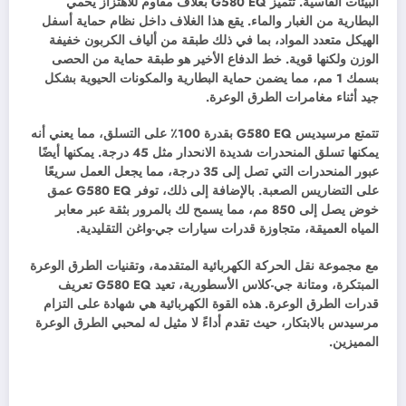
البيئات القاسية. تتميز G580 EQ بغلاف مقاوم للاهتزاز يحمي
البطارية من الغبار والماء. يقع هذا الغلاف داخل نظام حماية أسفل
الهيكل متعدد المواد، بما في ذلك طبقة من ألياف الكربون خفيفة
الوزن ولكنها قوية. خط الدفاع الأخير هو طبقة حماية من الحصى
بسمك 1 مم، مما يضمن حماية البطارية والمكونات الحيوية بشكل
جيد أثناء مغامرات الطرق الوعرة.
تتمتع مرسيديس G580 EQ بقدرة 100٪ على التسلق، مما يعني أنه
يمكنها تسلق المنحدرات شديدة الانحدار مثل 45 درجة. يمكنها أيضًا
عبور المنحدرات التي تصل إلى 35 درجة، مما يجعل العمل سريعًا
على التضاريس الصعبة. بالإضافة إلى ذلك، توفر G580 EQ عمق
خوض يصل إلى 850 مم، مما يسمح لك بالمرور بثقة عبر معابر
المياه العميقة، متجاوزة قدرات سيارات جي-واغن التقليدية.
مع مجموعة نقل الحركة الكهربائية المتقدمة، وتقنيات الطرق الوعرة
المبتكرة، ومتانة جي-كلاس الأسطورية، تعيد G580 EQ تعريف
قدرات الطرق الوعرة. هذه القوة الكهربائية هي شهادة على التزام
مرسيدس بالابتكار، حيث تقدم أداءً لا مثيل له لمحبي الطرق الوعرة
المميزين.