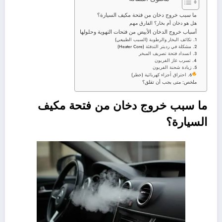
ما سبب خروج دخان من فتحة مكيف السيارة؟
هل هو دخان أم بخار؟ الفارق مهم
أسباب خروج الدخان الأبيض من فتحات التهوية وحلولها
1. تكاثف البخار والرطوبة (السبب الطبيعي)
2. مشكلة في رديتر التدفئة (Heater Core)
3. انسداد فتحة تصريف المبخر
4. تسرب غاز الفريون
5. زيادة شحنة الفريون
6. احتراق أجزاء كهربائية (خطر)
ملخص: متى يجب أن تقلق؟
ما سبب خروج دخان من فتحة مكيف
السيارة؟