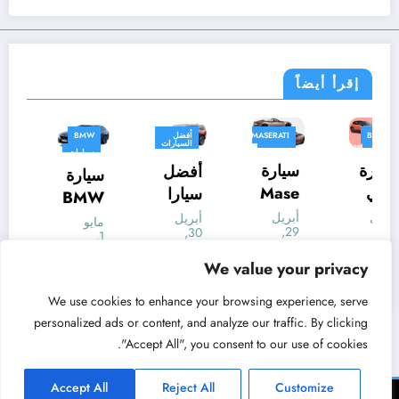
إقرأ أيضاً
BMW
MASERATI
أفضل
BMW
السيارات
MINI
سيارات
سيارات
الدفع
سيارة
سيارة
أفضل
الرباعي
سيارات
سيارات
سيارة
ألمانية
سيارات
سيارات
ميني
Mase
سيارا
BMW
ألمانية
معلومات
ايس
rati
ت
أبريل
أبريل
i5
أبريل
مايو
27,
29,
30,
مان
Gran
الدفع
1,
eDriv
2024
2024
2024
2024
MINI
Cabri
الرباع
tarek
tarek
e 40
tarek
We value your privacy
tarek
Acem
o
ي
Touri
We use cookies to enhance your browsing experience, serve
an
Folgo
SUV
ng
personalized ads or content, and analyze our traffic. By clicking
الكهرب
re
الكهرب
202
"Accept All", you consent to our use of cookies.
ائية
الكهرب
ائية
4
الموا
ائية
202
الكهرب
Accept All
Reject All
Customize
صفات
4
ائية
WordPress
NewsBlogger - Magazine & Blog
القالب 2026 | Powered By
SpiceThemes