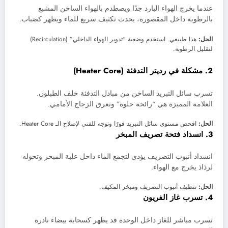
عندما يخرج الهواء البارد جدًا ويصطدم بالهواء الساخن المشبع
بالرطوبة داخل المقصورة، يحدث تكثيف سريع للماء ويظهر كضباب.
الحل:
هذا طبيعي. استخدم وضعية “تدوير الهواء الداخلي” (Recirculation)
لتقليل الرطوبة.
2. مشكلة في رديتر التدفئة (Heater Core)
تسرب سائل التبريد الساخن من مبادل التدفئة خلف الطبلون.
العلامة المميزة هي “رائحة حلوة” وتعرق الزجاج الأمامي.
الحل:
افحص مستوى سائل التبريد فورًا وتوجه للفني لإصلاح الـ Heater Core.
3. انسداد فتحة تصريف المبخر
انسداد أنبوب التصريف يؤدي لتجمع الماء داخل علبة المبخر وتحوله
لرذاذ يخرج مع الهواء.
الحل:
تنظيف أنبوب التصريف ومبخر المكيف.
4. تسرب غاز الفريون
تسرب مباشر للغاز داخل الوحدة قد يظهر كسحابة بيضاء نادرة