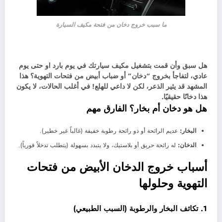
ما سبب خروج دخان من فتحة مكيف السيارة
هل سبق وأن قمت بتشغيل مكيف سيارتك في يوم بارد او حتى يوم
عادي، لتفاجأ بخروج “دخان” أو ضباب أبيض من فتحات التهوية؟ هذا
المشهد قد يثير الذعر، لكن لا داعي للهلع! في أغلب الحالات، لا يكون
هذا دخانًا حقيقيًا.
هل هو دخان أم بخار؟ الفارق مهم
البخار:
عديم الرائحة أو ذو رائحة رطوبة خفيفة (غالباً غير خطير).
الدخان:
له رائحة حريق أو بلاستيك، ولا يتبدد بسهولة (يتطلب تدخلاً فورياً).
أسباب خروج الدخان الأبيض من فتحات
التهوية وحلولها
1. تكاثف البخار والرطوبة (السبب الطبيعي)