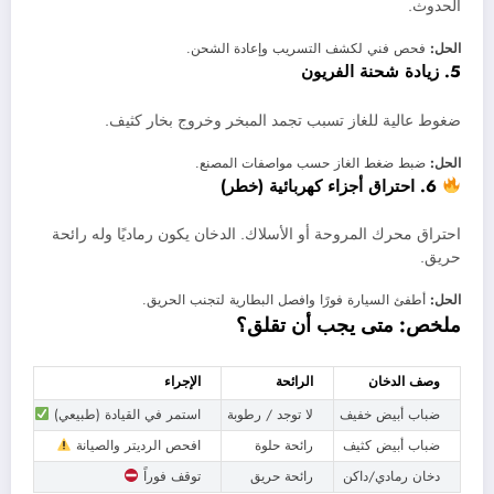
الحدوث.
الحل:
فحص فني لكشف التسريب وإعادة الشحن.
5. زيادة شحنة الفريون
ضغوط عالية للغاز تسبب تجمد المبخر وخروج بخار كثيف.
الحل:
ضبط ضغط الغاز حسب مواصفات المصنع.
6. احتراق أجزاء كهربائية (خطر)
احتراق محرك المروحة أو الأسلاك. الدخان يكون رماديًا وله رائحة
حريق.
الحل:
أطفئ السيارة فورًا وافصل البطارية لتجنب الحريق.
ملخص: متى يجب أن تقلق؟
وصف الدخان
الرائحة
الإجراء
ضباب أبيض خفيف
لا توجد / رطوبة
استمر في القيادة (طبيعي)
ضباب أبيض كثيف
رائحة حلوة
افحص الرديتر والصيانة
دخان رمادي/داكن
رائحة حريق
توقف فوراً