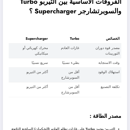
الفروقات الأساسية بين التيربو Turbo
والسوبرتشارجر Supercharger ؟
الخصائص
Turbo
Supercharger
مصدر قوة دوران
غازات العادم
محرك كهربائي أو
التوربينات
ميكانيكي
وقت الاستجابة
بطيء نسبيًا
سريع نسبيًا
استهلاك الوقود
أقل من
أكثر من التيربو
السوبرشارج
تكلفة التصنيع
أقل من
أكثر من التيربو
السوبرشارج
مصدر الطاقة :
التيربو: يعتمد Turbo على غازات نظام العادم (الشكمان) الساخنة الناتجة