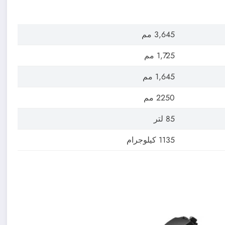
3,645 مم
1,725 مم
1,645 مم
2250 مم
85 لتر
1135 كيلوجرام