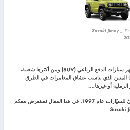
سوزوكي جيمني ٢٠٢٤ _ Suzuki Jimny
20
تُعد سيارة سوزوكي جيمني Suzuki Jimny واحدة من اشهر سيارات الدفع الرباعي (SUV) ومن أكثرها شعبية،
لها المتين الذي يناسب عشاق المغامرات في الطرق
 الرملية أو غيرها….
وكان اول ظهور للسيارة اليابانية في معرض طوكيو الدوليّ للسيّارات عام 1997. في هذا المقال نستعرض معكم