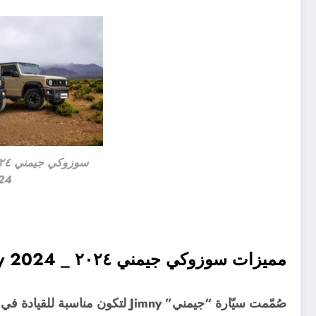
24
مميزات سوزوكي جيمني ٢٠٢٤ _ Suzuki Jimny 2024
صُمّمت سيّارة “جيمني” Jimny لتكون 