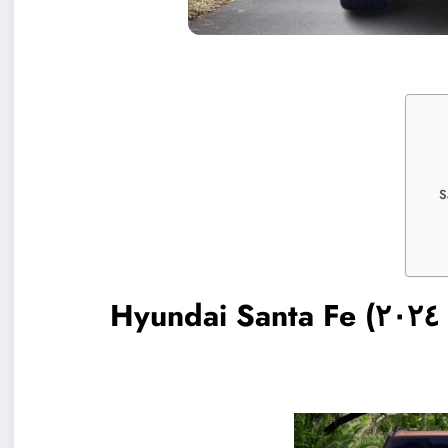
موصفات (سيارة هيونداي سنتافي ٢٠٢٤) Hyundai Santa Fe