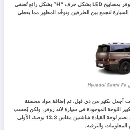
تأتي سيارة Hyundai Santa Fe 2024 بتصميم جميل، تتوفر بمصابيح LED بشكل حرف “H” بشكل رائع تُضفي
 السيارة لتجمع بين الطرفين وتوحِّد المظهر مما يعطي
Hyu
حت أجمل بكثير من ذي قبل، تم إضافة مواد محسنة
ير اللوحة الموجودة في سيارة لاند روفر، ولكن يُحسب
لشركة هيونداي أنها تتلاءم بشكل أفضل مع قمرة القيادة. تضم لوحة القيادة شاشتين مقاس 12.3 بوصة، الأولى
لمعلومات والترفيه.