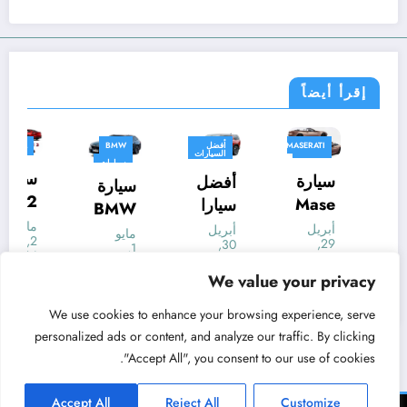
إقرأ أيضاً
BMW
MASERATI
أفضل
BMW
السيارات
MINI
سيارات
سيارات
الدفع
سيارة
سيارة
أفضل
الرباعي
سيارات
سيارات
سيارة
ألمانية
سيارات
سيارات
ميني
Mase
سيارا
BMW
ألمانية
معلومات
ايس
rati
ت
أبريل
أبريل
i5
أبريل
مايو
27,
29,
30,
مان
Gran
الدفع
1,
eDriv
2024
2024
2024
2024
MINI
Cabri
الرباع
tarek
tarek
e 40
tarek
We value your privacy
tarek
Acem
o
ي
Touri
We use cookies to enhance your browsing experience, serve
an
Folgo
SUV
ng
personalized ads or content, and analyze our traffic. By clicking
الكهرب
re
الكهرب
202
"Accept All", you consent to our use of cookies.
ائية
الكهرب
ائية
4
الموا
ائية
202
الكهرب
Accept All
Reject All
Customize